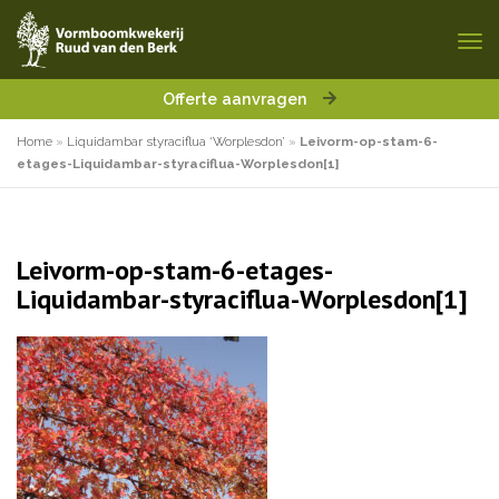
Offerte aanvragen
Home
»
Liquidambar styraciflua ‘Worplesdon’
»
Leivorm-op-stam-6-
etages-Liquidambar-styraciflua-Worplesdon[1]
Leivorm-op-stam-6-etages-
Liquidambar-styraciflua-Worplesdon[1]