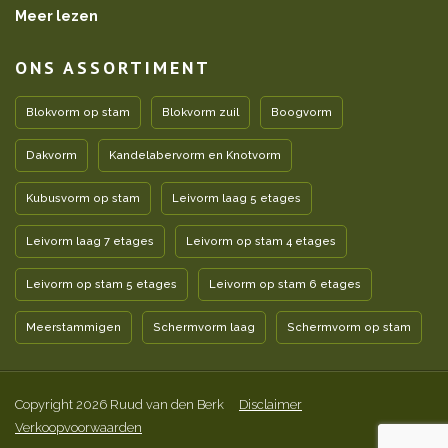
Meer lezen
ONS ASSORTIMENT
Blokvorm op stam
Blokvorm zuil
Boogvorm
Dakvorm
Kandelabervorm en Knotvorm
Kubusvorm op stam
Leivorm laag 5 etages
Leivorm laag 7 etages
Leivorm op stam 4 etages
Leivorm op stam 5 etages
Leivorm op stam 6 etages
Meerstammigen
Schermvorm laag
Schermvorm op stam
Copyright 2026 Ruud van den Berk
Disclaimer
Verkoopvoorwaarden