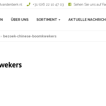
dvandenberk.nl
+31 (0)6 22 10 47 03
Sehen Sie uns auf F
EN
ÜBER UNS
SORTIMENT
AKTUELLE NACHRIC
»
bezoek-chinese-boomkwekers
wekers