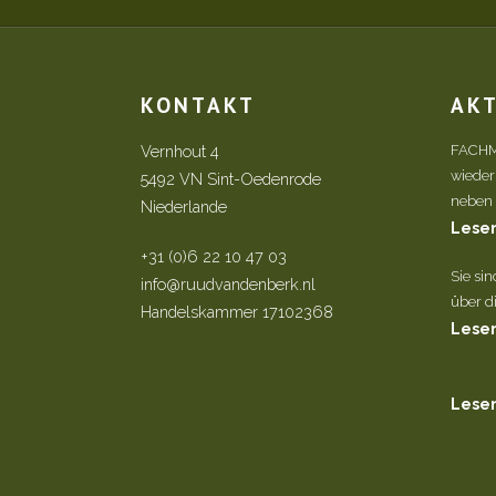
KONTAKT
AK
Vernhout 4
FACHM
wieder
5492 VN Sint-Oedenrode
neben d
Niederlande
Lesen
+31 (0)6 22 10 47 03
Sie si
info@ruudvandenberk.nl
über di
Handelskammer 17102368
Lesen
Lesen