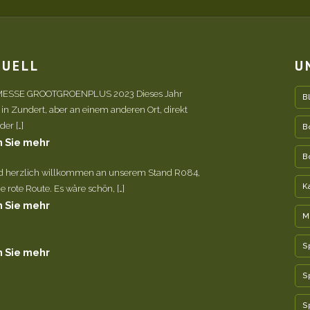
TUELL
U
ESSE GROOTGROENPLUS 2023 Dieses Jahr
B
 in Zundert, aber an einem anderen Ort, direkt
er […]
B
 Sie mehr
B
nd herzlich willkommen an unserem Stand R084,
K
e rote Route. Es wäre schön, […]
 Sie mehr
M
S
 Sie mehr
S
S