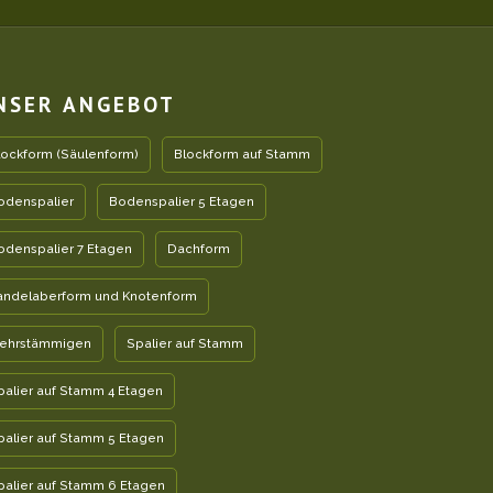
NSER ANGEBOT
lockform (Säulenform)
Blockform auf Stamm
odenspalier
Bodenspalier 5 Etagen
odenspalier 7 Etagen
Dachform
andelaberform und Knotenform
ehrstämmigen
Spalier auf Stamm
palier auf Stamm 4 Etagen
palier auf Stamm 5 Etagen
palier auf Stamm 6 Etagen