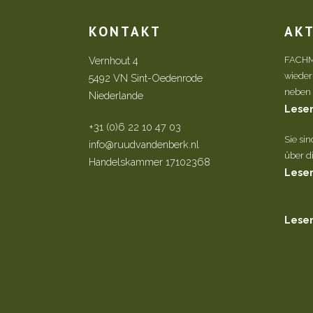
KONTAKT
AK
Vernhout 4
FACHM
wieder
5492 VN Sint-Oedenrode
neben d
Niederlande
Lesen
+31 (0)6 22 10 47 03
Sie si
info@ruudvandenberk.nl
über di
Handelskammer 17102368
Lesen
Lesen