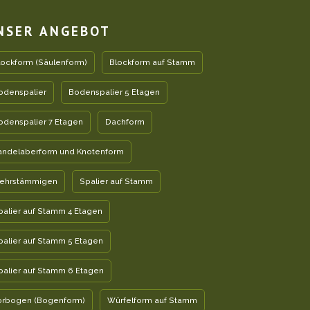
NSER ANGEBOT
lockform (Säulenform)
Blockform auf Stamm
odenspalier
Bodenspalier 5 Etagen
odenspalier 7 Etagen
Dachform
andelaberform und Knotenform
ehrstämmigen
Spalier auf Stamm
palier auf Stamm 4 Etagen
palier auf Stamm 5 Etagen
palier auf Stamm 6 Etagen
orbogen (Bogenform)
Würfelform auf Stamm