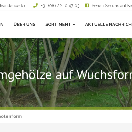
dvandenberk.nl
+31 (0)6 22 10 47 03
Sehen Sie uns auf F
EN
ÜBER UNS
SORTIMENT
AKTUELLE NACHRIC
mgehölze auf Wuchsfo
notenform