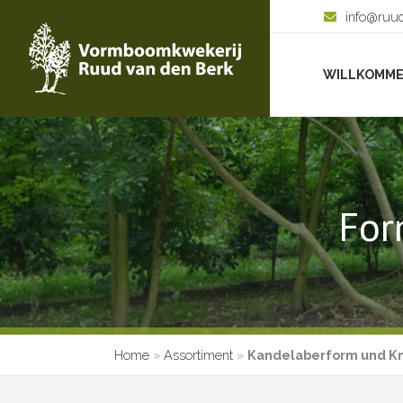
info@ruu
WILLKOMM
For
Home
»
Assortiment
»
Kandelaberform und K