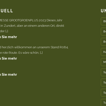
TUELL
U
ESSE GROOTGROENPLUS 2023 Dieses Jahr
B
 in Zundert, aber an einem anderen Ort, direkt
er […]
B
 Sie mehr
B
nd herzlich willkommen an unserem Stand R084,
K
e rote Route. Es wäre schön, […]
 Sie mehr
M
S
 Sie mehr
S
S
T