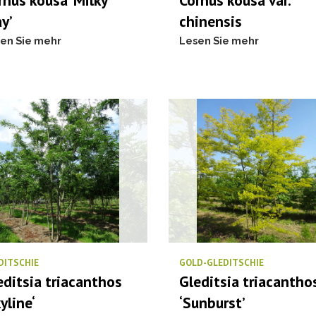
rnus kousa ‘Milky
Cornus kousa var.
y’
chinensis
en Sie mehr
Lesen Sie mehr
DITSCHIE
GOLD-GLEDITSCHIE
editsia triacanthos
Gleditsia triacantho
yline‘
‘Sunburst’