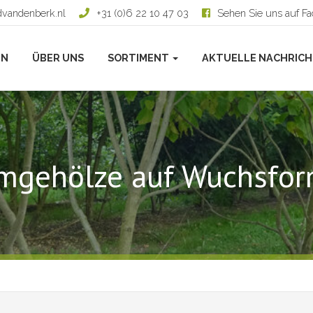
dvandenberk.nl
+31 (0)6 22 10 47 03
Sehen Sie uns auf F
EN
ÜBER UNS
SORTIMENT
AKTUELLE NACHRIC
mgehölze auf Wuchsfo