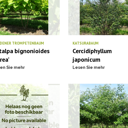
DENER TROMPETENBAUM
KATSURABAUM
talpa bignonioides
Cercidiphyllum
rea’
japonicum
en Sie mehr
Lesen Sie mehr