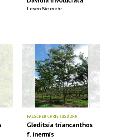
Davidia involucrata
Lesen Sie mehr
FALSCHER CHRISTUSDORN
s
Gleditsia triancanthos
f. inermis