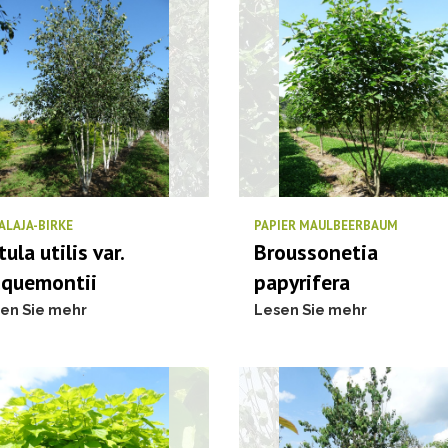
ALAJA-BIRKE
PAPIER MAULBEERBAUM
ula utilis var.
Broussonetia
cquemontii
papyrifera
en Sie mehr
Lesen Sie mehr