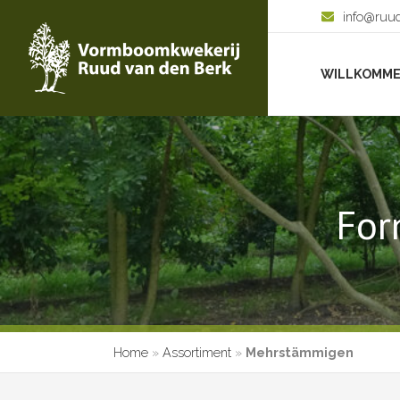
info@ruu
WILLKOMM
For
Home
»
Assortiment
»
Mehrstämmigen