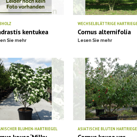
BHOLZ
WECHSELBLÄTTRIGE HARTRIEG
adrastis kentukea
Cornus alternifolia
en Sie mehr
Lesen Sie mehr
ANISCHER BLUMEN-HARTRIEGEL
ASIATISCHE BLUTEN HARTRIEGE