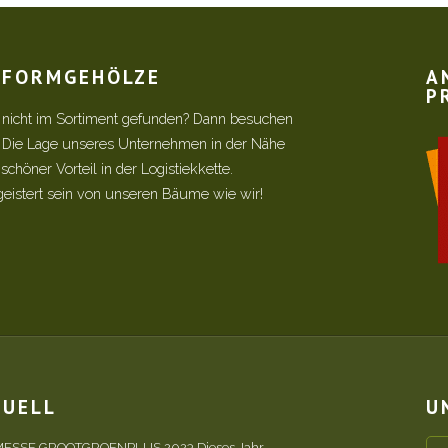
R FORMGEHÖLZE
A
P
 nicht im Sortiment gefunden? Dann besuchen
! Die Lage unseres Unternehmen in der Nähe
chöner Vorteil in der Logistiekkette.
geistert sein von unseren Bäume wie wir!
TUELL
U
ESSE GROOTGROENPLUS 2023 Dieses Jahr