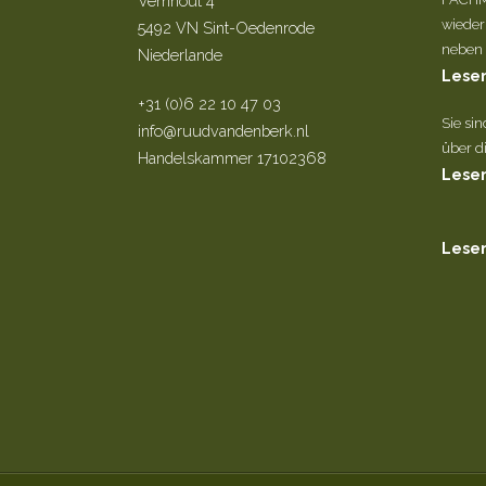
Vernhout 4
wieder
5492 VN Sint-Oedenrode
neben d
Niederlande
Lesen
+31 (0)6 22 10 47 03
Sie si
info@ruudvandenberk.nl
über di
Handelskammer 17102368
Lesen
Lesen