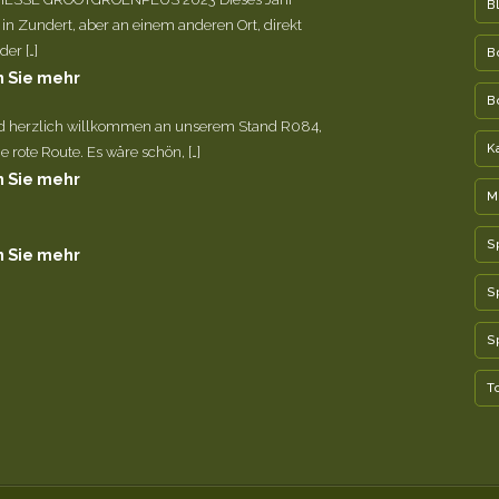
B
 in Zundert, aber an einem anderen Ort, direkt
er […]
B
 Sie mehr
B
nd herzlich willkommen an unserem Stand R084,
K
e rote Route. Es wäre schön, […]
 Sie mehr
M
S
 Sie mehr
S
S
T