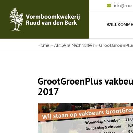
info@ruu
WILLKOMM
Home
»
Aktuelle Nachrichten
»
GrootGroenPlus
GrootGroenPlus vakbeu
2017