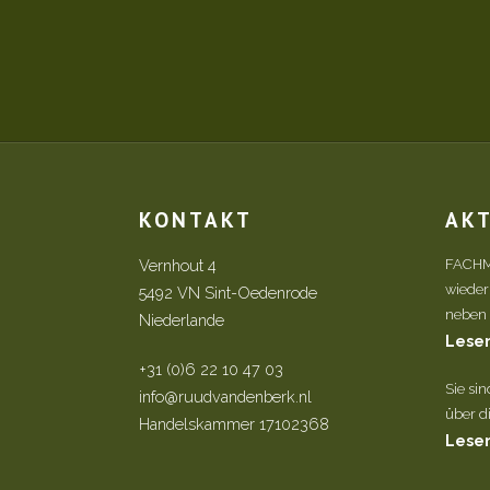
KONTAKT
AK
Vernhout 4
FACHM
wieder
5492 VN Sint-Oedenrode
neben d
Niederlande
Lesen
+31 (0)6 22 10 47 03
Sie si
info@ruudvandenberk.nl
über di
Handelskammer 17102368
Lesen