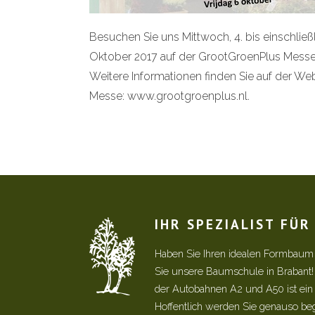
Besuchen Sie uns Mittwoch, 4. bis einschließli
Oktober 2017 auf der GrootGroenPlus Messe 
Weitere Informationen finden Sie auf der Web
Messe:
www.grootgroenplus.nl
.
IHR SPEZIALIST FÜ
Haben Sie Ihren idealen Formbaum
Sie unsere Baumschule in Brabant
der Autobahnen A2 und A50 ist ein s
Hoffentlich werden Sie genauso be