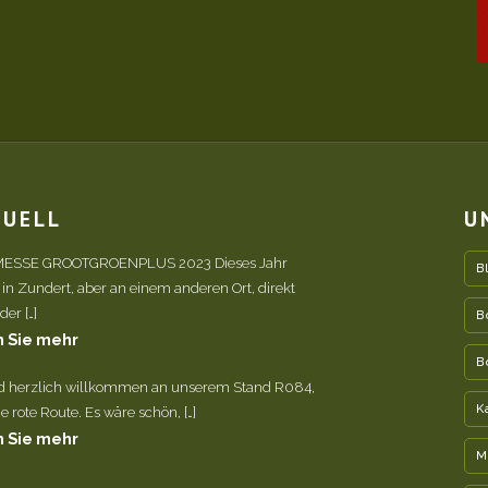
TUELL
U
ESSE GROOTGROENPLUS 2023 Dieses Jahr
B
 in Zundert, aber an einem anderen Ort, direkt
er […]
B
 Sie mehr
B
nd herzlich willkommen an unserem Stand R084,
K
e rote Route. Es wäre schön, […]
 Sie mehr
M