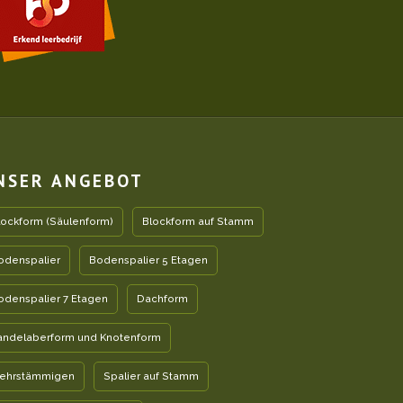
NSER ANGEBOT
lockform (Säulenform)
Blockform auf Stamm
odenspalier
Bodenspalier 5 Etagen
odenspalier 7 Etagen
Dachform
andelaberform und Knotenform
ehrstämmigen
Spalier auf Stamm