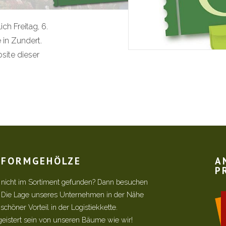
ch Freitag, 6.
in Zundert.
site dieser
R FORMGEHÖLZE
A
P
 nicht im Sortiment gefunden? Dann besuchen
! Die Lage unseres Unternehmen in der Nähe
chöner Vorteil in der Logistiekkette.
geistert sein von unseren Bäume wie wir!