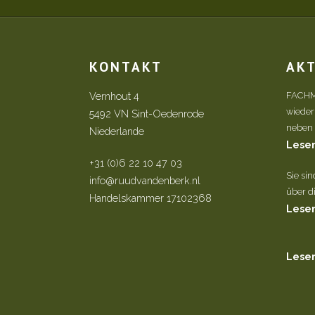
KONTAKT
AK
Vernhout 4
FACHM
wieder
5492 VN Sint-Oedenrode
neben d
Niederlande
Lesen
+31 (0)6 22 10 47 03
Sie si
info@ruudvandenberk.nl
über di
Handelskammer 17102368
Lesen
Lesen