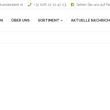
dvandenberk.nl
+31 (0)6 22 10 47 03
Sehen Sie uns auf F
EN
ÜBER UNS
SORTIMENT
AKTUELLE NACHRIC