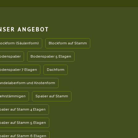
NSER ANGEBOT
lockform (Säulenform)
Blockform auf Stamm
odenspalier
Bodenspalier 5 Etagen
odenspalier 7 Etagen
Dachform
andelaberform und Knotenform
ehrstämmigen
Spalier auf Stamm
palier auf Stamm 4 Etagen
palier auf Stamm 5 Etagen
palier auf Stamm 6 Etagen