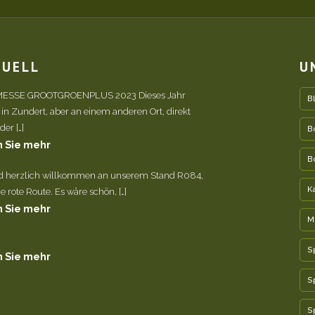
TUELL
U
ESSE GROOTGROENPLUS 2023 Dieses Jahr
B
 in Zundert, aber an einem anderen Ort, direkt
er […]
B
 Sie mehr
B
nd herzlich willkommen an unserem Stand R084,
K
e rote Route. Es wäre schön, […]
 Sie mehr
M
S
 Sie mehr
S
S