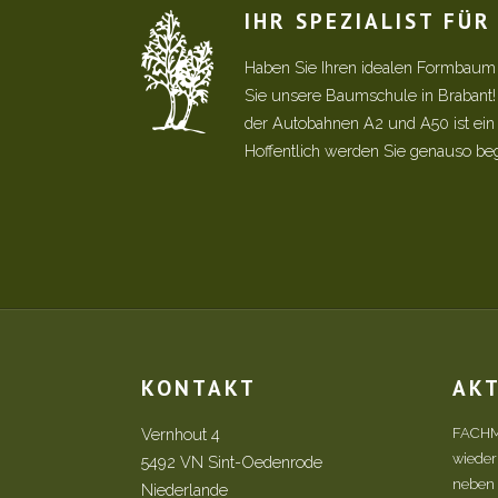
IHR SPEZIALIST FÜ
Haben Sie Ihren idealen Formbaum
Sie unsere Baumschule in Brabant
der Autobahnen A2 und A50 ist ein s
Hoffentlich werden Sie genauso be
KONTAKT
AK
Vernhout 4
FACHM
wieder
5492 VN Sint-Oedenrode
neben d
Niederlande