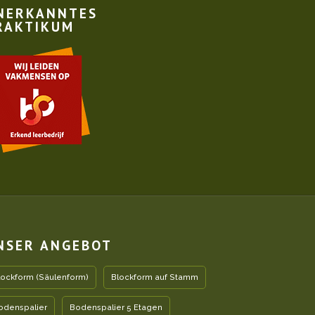
NERKANNTES
RAKTIKUM
NSER ANGEBOT
lockform (Säulenform)
Blockform auf Stamm
odenspalier
Bodenspalier 5 Etagen