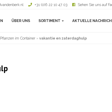
dvandenberk.nl
+31 (0)6 22 10 47 03
Sehen Sie uns auf F
EN
ÜBER UNS
SORTIMENT
AKTUELLE NACHRIC
flanzen im Container
»
vakantie en zaterdaghulp
ulp