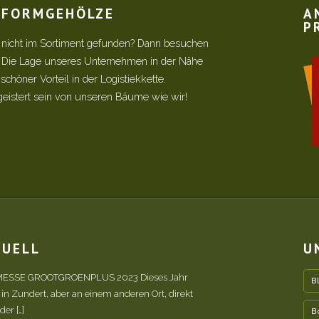
R FORMGEHÖLZE
A
P
 nicht im Sortiment gefunden? Dann besuchen
! Die Lage unseres Unternehmen in der Nähe
chöner Vorteil in der Logistiekkette.
geistert sein von unseren Bäume wie wir!
TUELL
U
ESSE GROOTGROENPLUS 2023 Dieses Jahr
B
 in Zundert, aber an einem anderen Ort, direkt
er […]
B