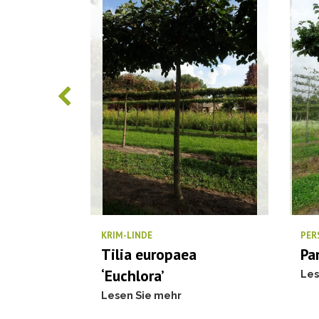
us
KRIM-LINDE
PER
Tilia europaea
Pa
‘Euchlora’
Les
Lesen Sie mehr