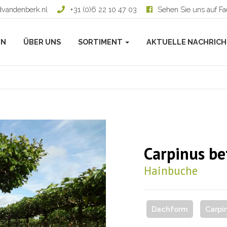
dvandenberk.nl
+31 (0)6 22 10 47 03
Sehen Sie uns auf F
EN
ÜBER UNS
SORTIMENT
AKTUELLE NACHRIC
Carpinus be
Hainbuche
Dachform
Carpi