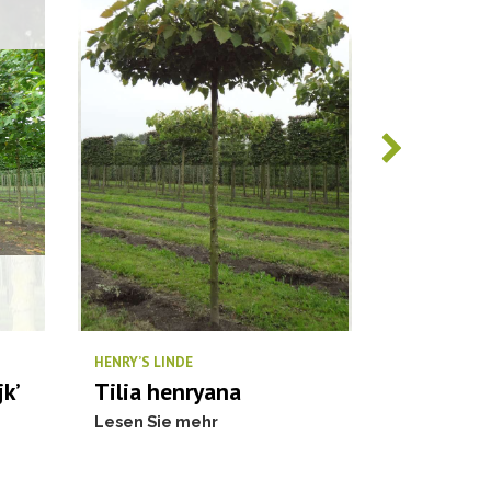
HENRY’S LINDE
KÖNIGSLINDE
jk’
Tilia henryana
Tilia eur
Lesen Sie mehr
Lesen Sie 