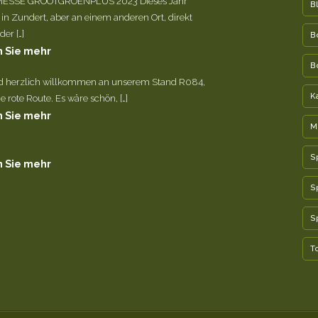
ESSE GROOTGROENPLUS 2023 Dieses Jahr
B
 in Zundert, aber an einem anderen Ort, direkt
er […]
B
 Sie mehr
B
nd herzlich willkommen an unserem Stand R084,
K
e rote Route. Es wäre schön, […]
 Sie mehr
M
S
 Sie mehr
S
S
T