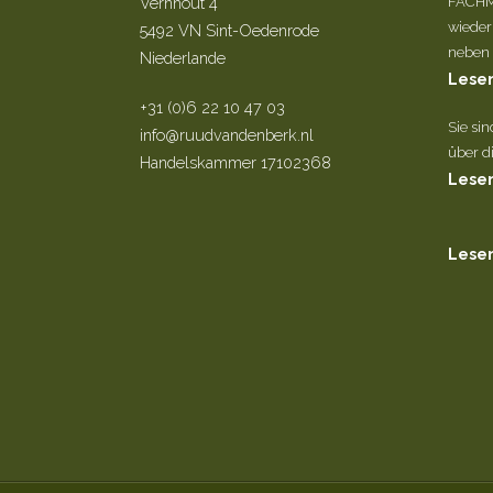
Vernhout 4
FACHM
wieder
5492 VN Sint-Oedenrode
neben d
Niederlande
Lesen
+31 (0)6 22 10 47 03
Sie si
info@ruudvandenberk.nl
über di
Handelskammer 17102368
Lesen
Lesen