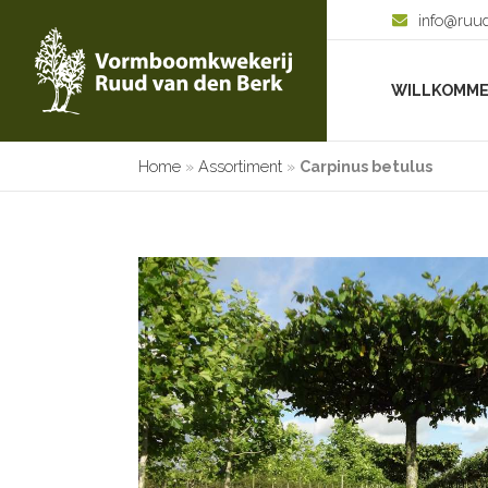
info@ruu
WILLKOMM
Home
»
Assortiment
»
Carpinus betulus