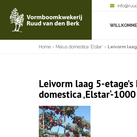
info@ruu
WILLKOMM
Home
»
Malus domestica ‘Elstar’
»
Leivorm laag
Leivorm laag 5-etage’s
domestica ‚Elstar‘-1000