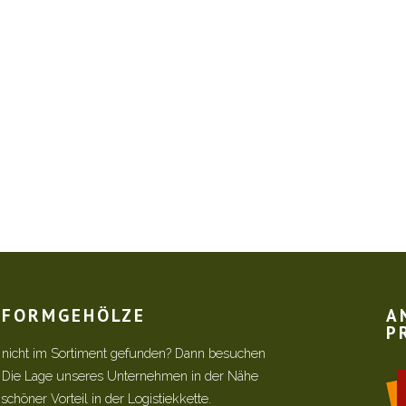
R FORMGEHÖLZE
A
P
 nicht im Sortiment gefunden? Dann besuchen
! Die Lage unseres Unternehmen in der Nähe
chöner Vorteil in der Logistiekkette.