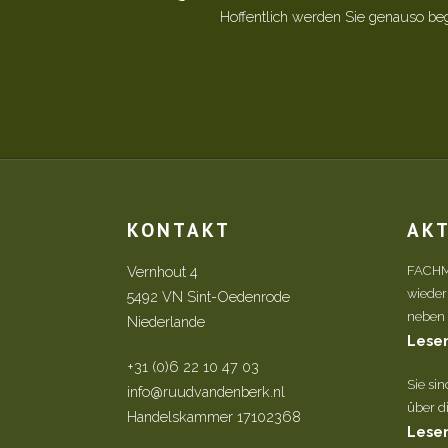
Hoffentlich werden Sie genauso be
KONTAKT
AK
Vernhout 4
FACHM
wieder
5492 VN Sint-Oedenrode
neben d
Niederlande
Lesen
+31 (0)6 22 10 47 03
Sie si
info@ruudvandenberk.nl
über di
Handelskammer 17102368
Lesen