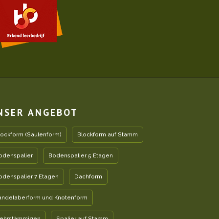
NSER ANGEBOT
lockform (Säulenform)
Blockform auf Stamm
odenspalier
Bodenspalier 5 Etagen
odenspalier 7 Etagen
Dachform
andelaberform und Knotenform
ehrstämmigen
Spalier auf Stamm