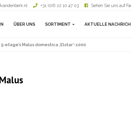
dvandenberk.nl
+31 (0)6 22 10 47 03
Sehen Sie uns auf F
EN
ÜBER UNS
SORTIMENT
AKTUELLE NACHRIC
 5-etage’s Malus domestica ‚Elstar‘-1000
 Malus