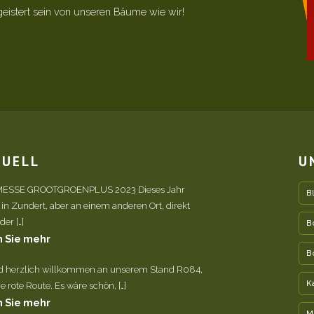
geistert sein von unseren Bäume wie wir!
TUELL
U
ESSE GROOTGROENPLUS 2023 Dieses Jahr
B
 in Zundert, aber an einem anderen Ort, direkt
er […]
B
 Sie mehr
B
nd herzlich willkommen an unserem Stand R084,
K
e rote Route. Es wäre schön, […]
 Sie mehr
M