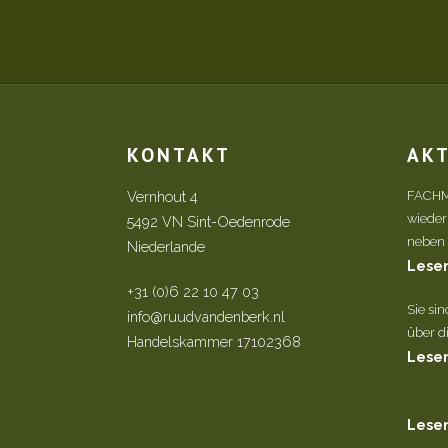
KONTAKT
AK
Vernhout 4
FACHM
wieder
5492 VN Sint-Oedenrode
neben d
Niederlande
Lesen
+31 (0)6 22 10 47 03
Sie si
info@ruudvandenberk.nl
über di
Handelskammer 17102368
Lesen
Lesen