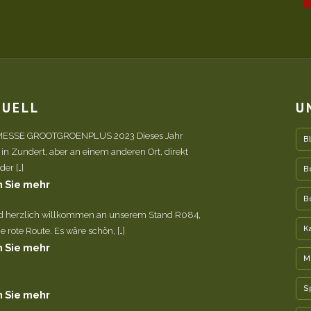
TUELL
U
ESSE GROOTGROENPLUS 2023 Dieses Jahr
B
 in Zundert, aber an einem anderen Ort, direkt
er […]
B
 Sie mehr
B
nd herzlich willkommen an unserem Stand R084,
K
e rote Route. Es wäre schön, […]
 Sie mehr
M
S
 Sie mehr