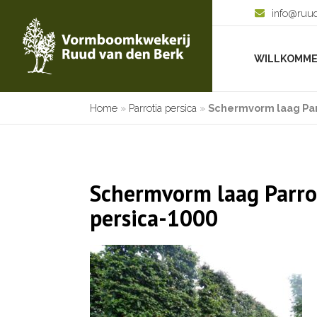
info@ruu
WILLKOMM
Home
»
Parrotia persica
»
Schermvorm laag Par
Schermvorm laag Parro
persica-1000