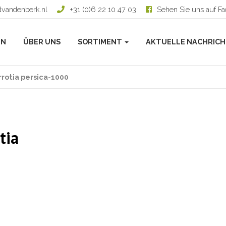
dvandenberk.nl
+31 (0)6 22 10 47 03
Sehen Sie uns auf F
EN
ÜBER UNS
SORTIMENT
AKTUELLE NACHRIC
rotia persica-1000
tia