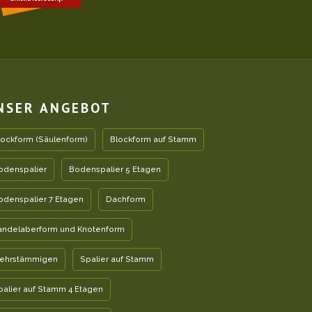
NSER ANGEBOT
lockform (Säulenform)
Blockform auf Stamm
odenspalier
Bodenspalier 5 Etagen
odenspalier 7 Etagen
Dachform
andelaberform und Knotenform
ehrstämmigen
Spalier auf Stamm
palier auf Stamm 4 Etagen