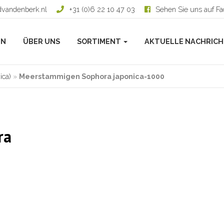
dvandenberk.nl
+31 (0)6 22 10 47 03
Sehen Sie uns auf F
EN
ÜBER UNS
SORTIMENT
AKTUELLE NACHRIC
ica)
»
Meerstammigen Sophora japonica-1000
ra