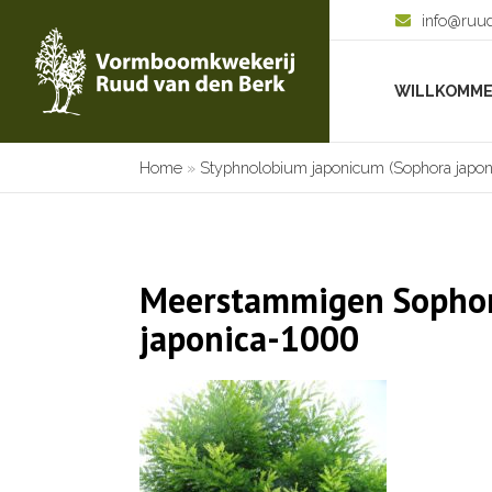
info@ruu
WILLKOMM
Home
»
Styphnolobium japonicum (Sophora japon
Meerstammigen Sopho
japonica-1000