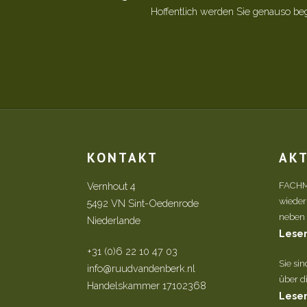
Hoffentlich werden Sie genauso be
KONTAKT
AK
Vernhout 4
FACHM
wieder
5492 VN Sint-Oedenrode
neben d
Niederlande
Lesen
+31 (0)6 22 10 47 03
Sie si
info@ruudvandenberk.nl
über di
Handelskammer 17102368
Lesen