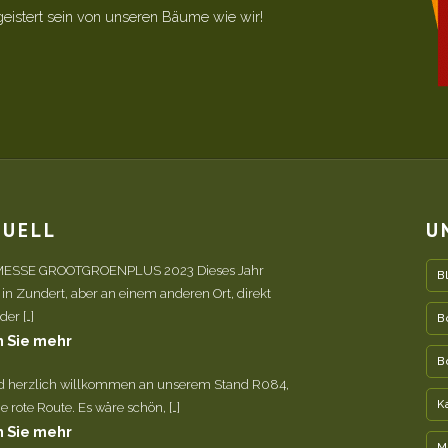
geistert sein von unseren Bäume wie wir!
TUELL
U
ESSE GROOTGROENPLUS 2023 Dieses Jahr
B
 in Zundert, aber an einem anderen Ort, direkt
er […]
B
 Sie mehr
B
nd herzlich willkommen an unserem Stand R084,
K
e rote Route. Es wäre schön, […]
 Sie mehr
M