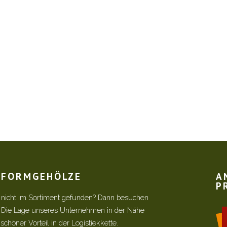
R FORMGEHÖLZE
A
P
 nicht im Sortiment gefunden? Dann besuchen
! Die Lage unseres Unternehmen in der Nähe
chöner Vorteil in der Logistiekkette.