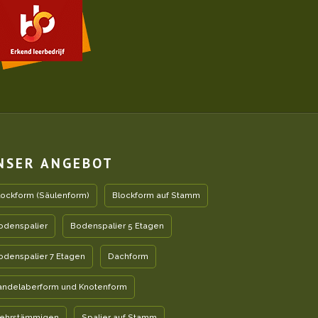
NSER ANGEBOT
lockform (Säulenform)
Blockform auf Stamm
odenspalier
Bodenspalier 5 Etagen
odenspalier 7 Etagen
Dachform
andelaberform und Knotenform
ehrstämmigen
Spalier auf Stamm