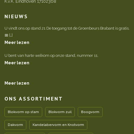
K.v.K. Eindhoven 17102368
NIEUWS
U vindt ons op stand 21 De toegang tot de Groenbeurs Brabant is gratis.
📅 […]
Meer lezen
U bent van harte welkom op onze stand, nummer 11.
Meer lezen
Meer lezen
ONS ASSORTIMENT
Blokvorm op stam
Blokvorm zuil
Boogvorm
Dakvorm
Kandelabervorm en Knotvorm