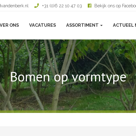
dvandenberk.nl
+31 (0)6 22 10 47 03
Bekijk ons op Faceb
VER ONS
VACATURES
ASSORTIMENT
ACTUEEL 
Bomen op vormtype