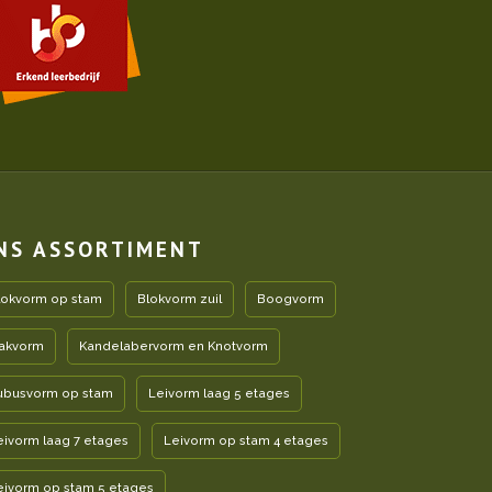
NS ASSORTIMENT
lokvorm op stam
Blokvorm zuil
Boogvorm
akvorm
Kandelabervorm en Knotvorm
ubusvorm op stam
Leivorm laag 5 etages
eivorm laag 7 etages
Leivorm op stam 4 etages
eivorm op stam 5 etages