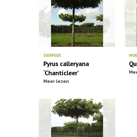
SIERPEER
MOE
Pyrus calleryana
Qu
‘Chanticleer’
Mee
Meer lezen