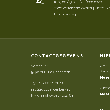
nabij de A50 en A2. Door deze ligg
onze vormboomkwekerij. Hopelijk w
bomen als wij!
CONTACTGEGEVENS
NI
Vernhout 4
U vind
Brabant 
5492 VN Sint Oedenrode
Meer
+31 (0)6 22 10 47 03
U bent
info@ruudvandenberk.nl
Meer
K.v.K. Eindhoven 17102368