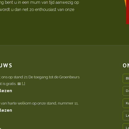
ing bent u in een mum van tijd aanwezig op
ordt u dan net zo enthousiast van onze
EUWS
O
t ons op stand 21 De toegang tot de Groenbeurs
B
is gratis. 📅 […]
 lezen
D
 van harte welkom op onze stand, nummer 11.
K
 lezen
L
L