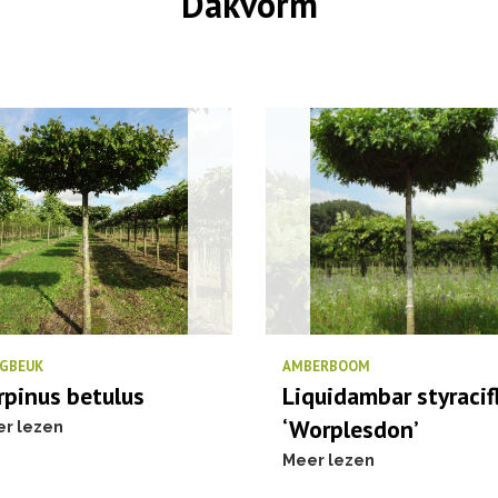
Dakvorm
GBEUK
AMBERBOOM
rpinus betulus
Liquidambar styracif
‘Worplesdon’
r lezen
Meer lezen