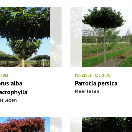
RBEI
PERZISCH IJZERHOUT
rus alba
Parrotia persica
acrophylla’
Meer lezen
r lezen