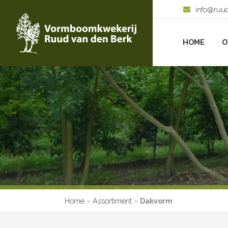
info@ruu
HOME
O
Home
»
Assortiment
»
Dakvorm