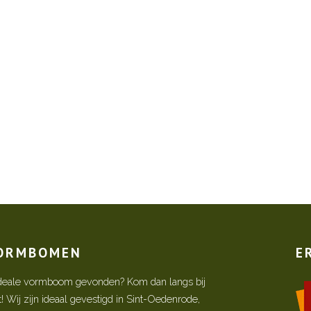
VORMBOMEN
E
w ideale vormboom gevonden? Kom dan langs bij
Wij zijn ideaal gevestigd in Sint-Oedenrode,