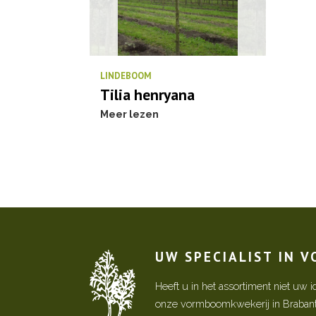
LINDEBOOM
Tilia henryana
Meer lezen
UW SPECIALIST IN 
Heeft u in het assortiment niet u
onze vormboomkwekerij in Brabant! 