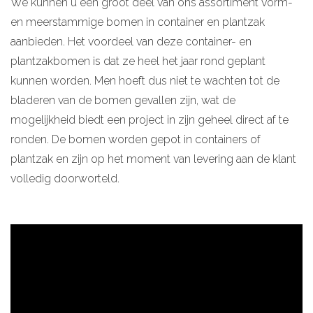
We kunnen u een groot deel van ons assortiment vorm-
en meerstammige bomen in container en plantzak
aanbieden. Het voordeel van deze container- en
plantzakbomen is dat ze heel het jaar rond geplant
kunnen worden. Men hoeft dus niet te wachten tot de
bladeren van de bomen gevallen zijn, wat de
mogelijkheid biedt een project in zijn geheel direct af te
ronden. De bomen worden gepot in containers of
plantzak en zijn op het moment van levering aan de klant
volledig doorworteld.