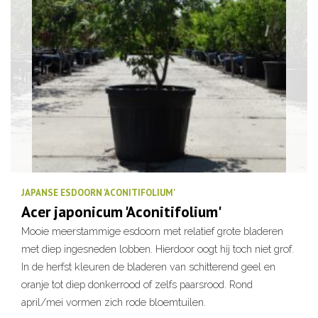
JAPANSE ESDOORN 'ACONITIFOLIUM'
Acer japonicum 'Aconitifolium'
Mooie meerstammige esdoorn met relatief grote bladeren
met diep ingesneden lobben. Hierdoor oogt hij toch niet grof.
In de herfst kleuren de bladeren van schitterend geel en
oranje tot diep donkerrood of zelfs paarsrood. Rond
april/mei vormen zich rode bloemtuilen.