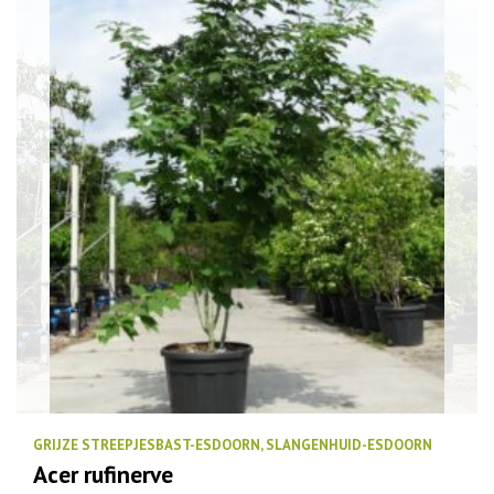
GRIJZE STREEPJESBAST-ESDOORN, SLANGENHUID-ESDOORN
Acer rufinerve