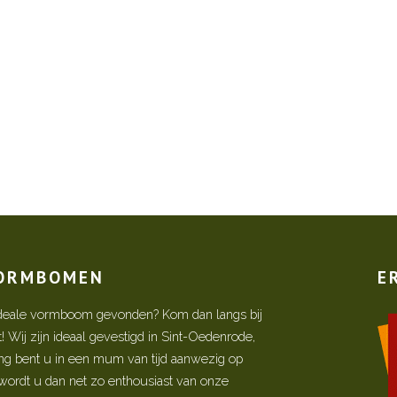
VORMBOMEN
E
w ideale vormboom gevonden? Kom dan langs bij
Wij zijn ideaal gevestigd in Sint-Oedenrode,
ing bent u in een mum van tijd aanwezig op
ordt u dan net zo enthousiast van onze