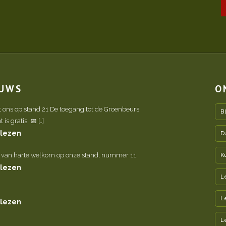
EUWS
O
t ons op stand 21 De toegang tot de Groenbeurs
B
is gratis. 📅 […]
 lezen
D
 van harte welkom op onze stand, nummer 11.
K
 lezen
L
L
 lezen
L