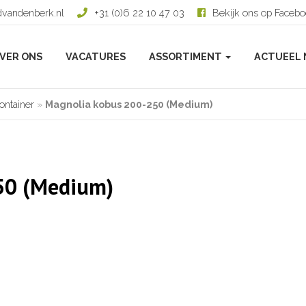
dvandenberk.nl
+31 (0)6 22 10 47 03
Bekijk ons op Faceb
VER ONS
VACATURES
ASSORTIMENT
ACTUEEL 
ontainer
»
Magnolia kobus 200-250 (Medium)
50 (Medium)