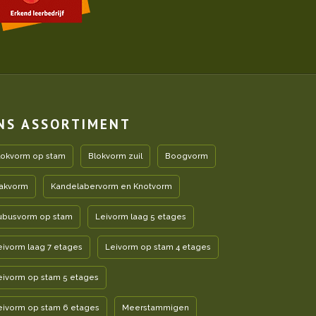
NS ASSORTIMENT
lokvorm op stam
Blokvorm zuil
Boogvorm
akvorm
Kandelabervorm en Knotvorm
ubusvorm op stam
Leivorm laag 5 etages
eivorm laag 7 etages
Leivorm op stam 4 etages
eivorm op stam 5 etages
eivorm op stam 6 etages
Meerstammigen