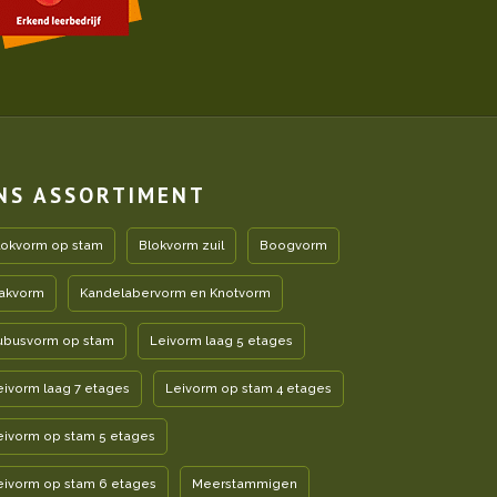
NS ASSORTIMENT
lokvorm op stam
Blokvorm zuil
Boogvorm
akvorm
Kandelabervorm en Knotvorm
ubusvorm op stam
Leivorm laag 5 etages
eivorm laag 7 etages
Leivorm op stam 4 etages
eivorm op stam 5 etages
eivorm op stam 6 etages
Meerstammigen