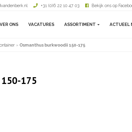
dvandenberk.nl
+31 (0)6 22 10 47 03
Bekijk ons op Faceb
VER ONS
VACATURES
ASSORTIMENT
ACTUEEL 
ontainer
»
Osmanthus burkwoodii 150-175
 150-175