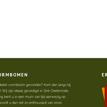
VORMBOMEN
E
w ideale vormboom gevonden? Kom dan langs bij
Wij zijn ideaal gevestigd in Sint-Oedenrode,
ing bent u in een mum van tijd aanwezig op
ordt u dan net zo enthousiast van onze