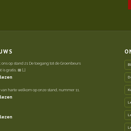
EUWS
O
t ons op stand 21 De toegang tot de Groenbeurs
B
is gratis. 📅 […]
 lezen
D
 van harte welkom op onze stand, nummer 11.
K
 lezen
L
L
 lezen
L