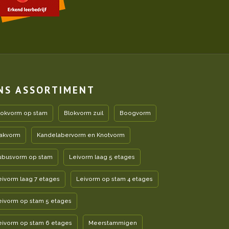
NS ASSORTIMENT
lokvorm op stam
Blokvorm zuil
Boogvorm
akvorm
Kandelabervorm en Knotvorm
ubusvorm op stam
Leivorm laag 5 etages
eivorm laag 7 etages
Leivorm op stam 4 etages
eivorm op stam 5 etages
eivorm op stam 6 etages
Meerstammigen