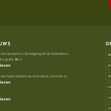
EUWS
O
t ons op stand 21 De toegang tot de Groenbeurs
B
is gratis. 📅 […]
 lezen
D
 van harte welkom op onze stand, nummer 11.
K
 lezen
L
L
 lezen
L