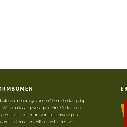
VORMBOMEN
E
w ideale vormboom gevonden? Kom dan langs bij
Wij zijn ideaal gevestigd in Sint-Oedenrode,
ing bent u in een mum van tijd aanwezig op
ordt u dan net zo enthousiast van onze