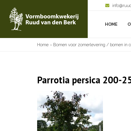
info@ruu
HOME
O
Home
»
Bomen voor zomerlevering / bomen in c
Parrotia persica 200-2