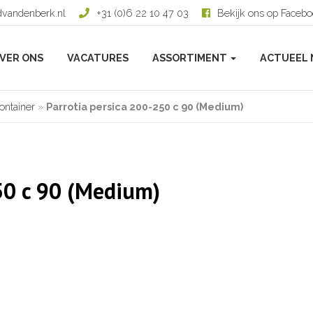
dvandenberk.nl
+31 (0)6 22 10 47 03
Bekijk ons op Faceb
VER ONS
VACATURES
ASSORTIMENT
ACTUEEL 
ontainer
»
Parrotia persica 200-250 c 90 (Medium)
50 c 90 (Medium)