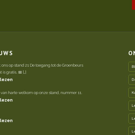
EUWS
O
t ons op stand 21 De toegang tot de Groenbeurs
B
is gratis. 📅 […]
 lezen
D
 van harte welkom op onze stand, nummer 11.
K
 lezen
L
L
 lezen
L