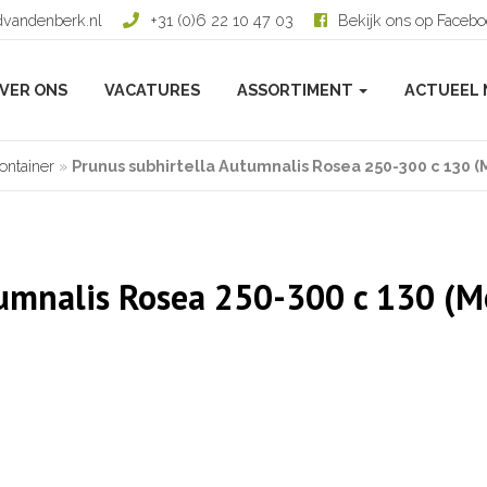
dvandenberk.nl
+31 (0)6 22 10 47 03
Bekijk ons op Faceb
VER ONS
VACATURES
ASSORTIMENT
ACTUEEL 
ontainer
»
Prunus subhirtella Autumnalis Rosea 250-300 c 130 
tumnalis Rosea 250-300 c 130 (