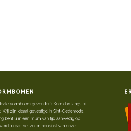
VORMBOMEN
E
w ideale vormboom gevonden? Kom dan langs bij
Wij zijn ideaal gevestigd in Sint-Oedenrode,
ing bent u in een mum van tijd aanwezig op
ordt u dan net zo enthousiast van onze