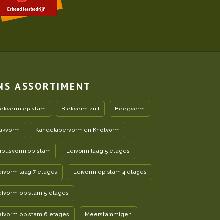
NS ASSORTIMENT
lokvorm op stam
Blokvorm zuil
Boogvorm
akvorm
Kandelabervorm en Knotvorm
ubusvorm op stam
Leivorm laag 5 etages
eivorm laag 7 etages
Leivorm op stam 4 etages
eivorm op stam 5 etages
eivorm op stam 6 etages
Meerstammigen