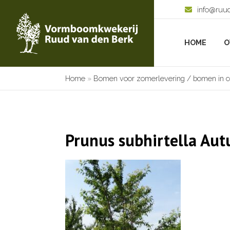
info@ruu
HOME
O
Home
»
Bomen voor zomerlevering / bomen in c
Prunus subhirtella Au