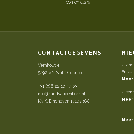
bomen als wij!
CONTACTGEGEVENS
NI
Vernhout 4
U vind
Brabant 
5492 VN Sint Oedenrode
Meer
+31 (0)6 22 10 47 03
U bent
info@ruudvandenberk.nl
Meer
K.v.K. Eindhoven 17102368
Meer