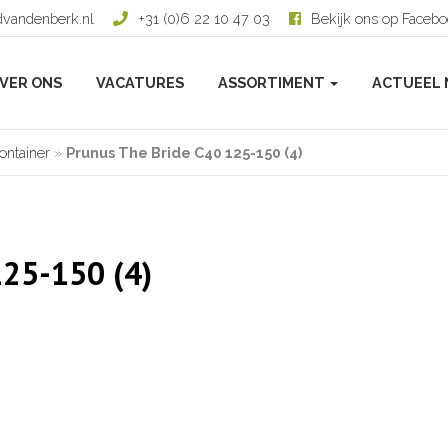
dvandenberk.nl
+31 (0)6 22 10 47 03
Bekijk ons op Faceb
VER ONS
VACATURES
ASSORTIMENT
ACTUEEL 
ontainer
»
Prunus The Bride C40 125-150 (4)
125-150 (4)