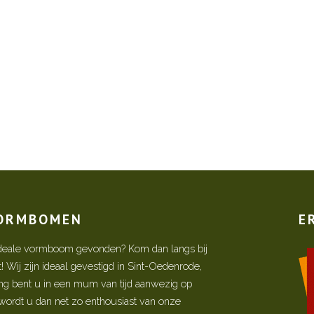
VORMBOMEN
E
w ideale vormboom gevonden? Kom dan langs bij
Wij zijn ideaal gevestigd in Sint-Oedenrode,
ing bent u in een mum van tijd aanwezig op
ordt u dan net zo enthousiast van onze