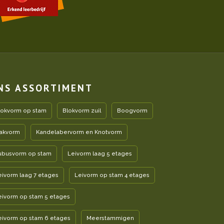
NS ASSORTIMENT
lokvorm op stam
Blokvorm zuil
Boogvorm
akvorm
Kandelabervorm en Knotvorm
ubusvorm op stam
Leivorm laag 5 etages
eivorm laag 7 etages
Leivorm op stam 4 etages
eivorm op stam 5 etages
eivorm op stam 6 etages
Meerstammigen