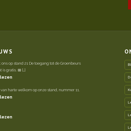
EUWS
O
t ons op stand 21 De toegang tot de Groenbeurs
B
is gratis. 📅 […]
 lezen
D
 van harte welkom op onze stand, nummer 11.
K
 lezen
L
L
 lezen
L