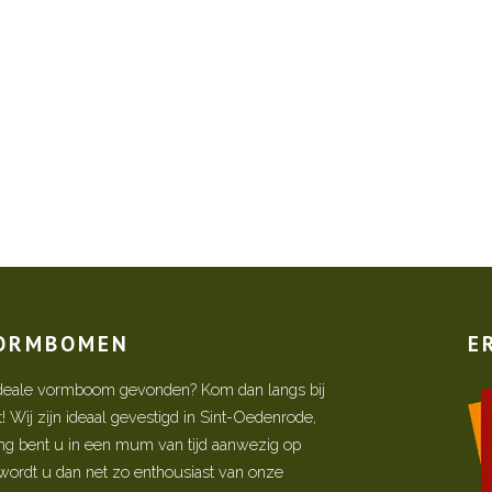
VORMBOMEN
E
w ideale vormboom gevonden? Kom dan langs bij
Wij zijn ideaal gevestigd in Sint-Oedenrode,
ing bent u in een mum van tijd aanwezig op
ordt u dan net zo enthousiast van onze