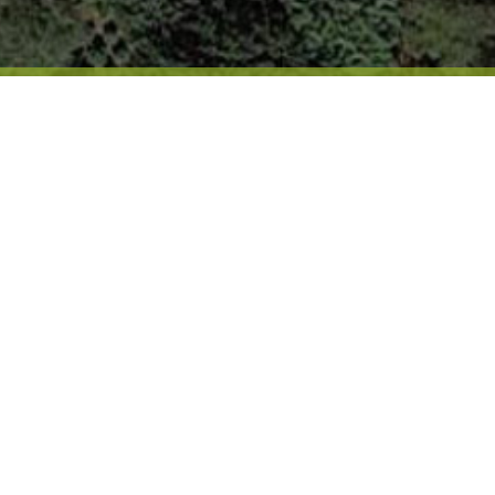
VORMBOMEN
E
w ideale vormboom gevonden? Kom dan langs bij
Wij zijn ideaal gevestigd in Sint-Oedenrode,
ing bent u in een mum van tijd aanwezig op
ordt u dan net zo enthousiast van onze