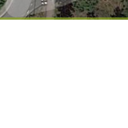
UW SPECIALIST IN 
Heeft u in het assortiment niet u
onze vormboomkwekerij in Brabant! 
nabij de A50 en A2. Door deze ligg
onze vormboomkwekerij. Hopelijk w
bomen als wij!