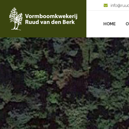
info@ruu
HOME
O