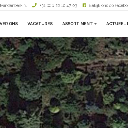
dvandenberk.nl
+31 (0)6 22 10 47 03
Bekijk ons op Faceb
VER ONS
VACATURES
ASSORTIMENT
ACTUEEL 