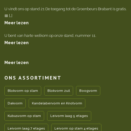
U vindt ons op stand 21 De toegang tot de Groenbeurs Brabant is gratis.
📅 […]
Meer lezen
U bent van harte welkom op onze stand, nummer 11.
Meer lezen
Meer lezen
ONS ASSORTIMENT
Blokvorm op stam
Blokvorm zuil
Boogvorm
Dakvorm
Kandelabervorm en Knotvorm
Kubusvorm op stam
Leivorm laag 5 etages
Leivorm laag 7 etages
Leivorm op stam 4 etages