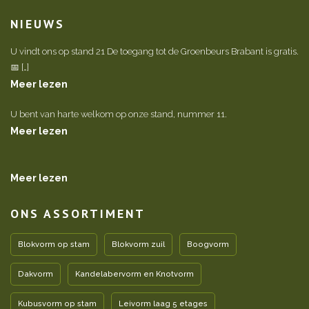
NIEUWS
U vindt ons op stand 21 De toegang tot de Groenbeurs Brabant is gratis.
📅 […]
Meer lezen
U bent van harte welkom op onze stand, nummer 11.
Meer lezen
Meer lezen
ONS ASSORTIMENT
Blokvorm op stam
Blokvorm zuil
Boogvorm
Dakvorm
Kandelabervorm en Knotvorm
Kubusvorm op stam
Leivorm laag 5 etages