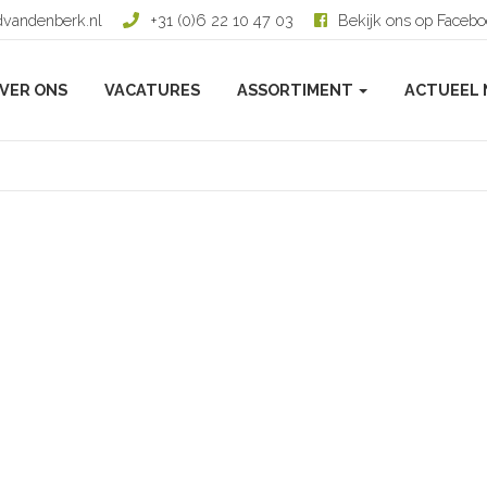
dvandenberk.nl
+31 (0)6 22 10 47 03
Bekijk ons op Faceb
VER ONS
VACATURES
ASSORTIMENT
ACTUEEL 