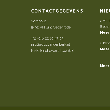
CONTACTGEGEVENS
NI
Vernhout 4
U vind
Brabant 
5492 VN Sint Oedenrode
Meer
+31 (0)6 22 10 47 03
U bent
info@ruudvandenberk.nl
Meer
K.v.K. Eindhoven 17102368
Meer