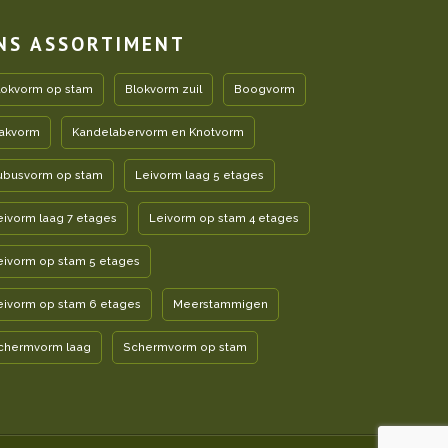
NS ASSORTIMENT
lokvorm op stam
Blokvorm zuil
Boogvorm
akvorm
Kandelabervorm en Knotvorm
ubusvorm op stam
Leivorm laag 5 etages
eivorm laag 7 etages
Leivorm op stam 4 etages
eivorm op stam 5 etages
eivorm op stam 6 etages
Meerstammigen
chermvorm laag
Schermvorm op stam