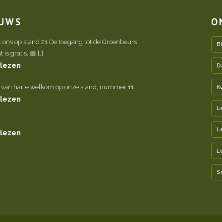
EUWS
O
t ons op stand 21 De toegang tot de Groenbeurs
B
is gratis. 📅 […]
 lezen
D
 van harte welkom op onze stand, nummer 11.
K
 lezen
L
L
 lezen
L
S