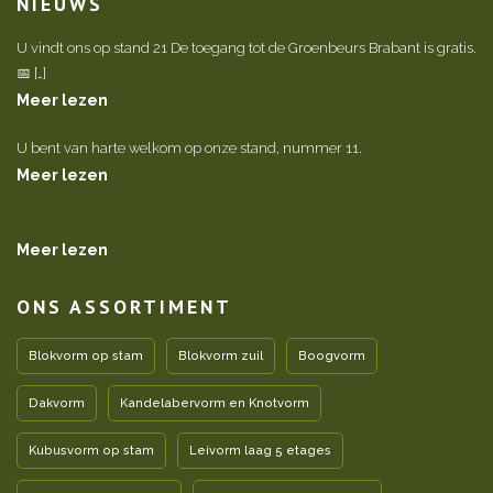
NIEUWS
U vindt ons op stand 21 De toegang tot de Groenbeurs Brabant is gratis.
📅 […]
Meer lezen
U bent van harte welkom op onze stand, nummer 11.
Meer lezen
Meer lezen
ONS ASSORTIMENT
Blokvorm op stam
Blokvorm zuil
Boogvorm
Dakvorm
Kandelabervorm en Knotvorm
Kubusvorm op stam
Leivorm laag 5 etages