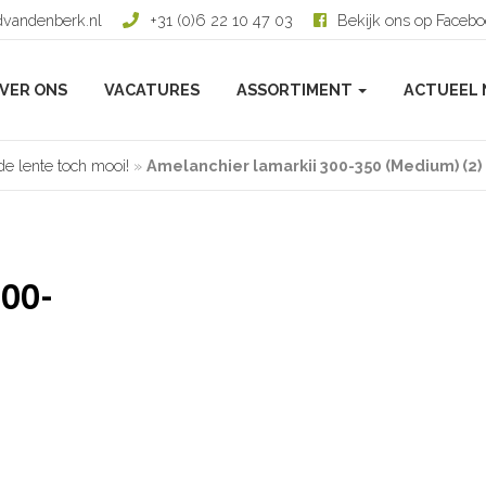
dvandenberk.nl
+31 (0)6 22 10 47 03
Bekijk ons op Faceb
VER ONS
VACATURES
ASSORTIMENT
ACTUEEL 
de lente toch mooi!
»
Amelanchier lamarkii 300-350 (Medium) (2)
300-