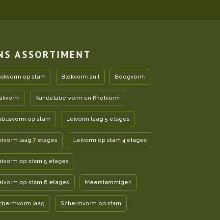
NS ASSORTIMENT
lokvorm op stam
Blokvorm zuil
Boogvorm
akvorm
Kandelabervorm en Knotvorm
ubusvorm op stam
Leivorm laag 5 etages
eivorm laag 7 etages
Leivorm op stam 4 etages
eivorm op stam 5 etages
eivorm op stam 6 etages
Meerstammigen
chermvorm laag
Schermvorm op stam