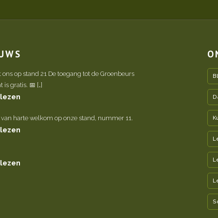
EUWS
O
t ons op stand 21 De toegang tot de Groenbeurs
B
is gratis. 📅 […]
 lezen
D
 van harte welkom op onze stand, nummer 11.
K
 lezen
L
L
 lezen
L
S