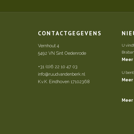
CONTACTGEGEVENS
NI
Vernhout 4
U vind
Brabant 
5492 VN Sint Oedenrode
Meer
+31 (0)6 22 10 47 03
U bent
info@ruudvandenberk.nl
Meer
K.v.K. Eindhoven 17102368
Meer