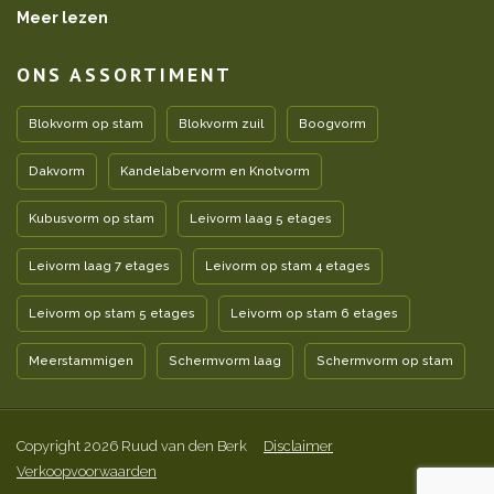
Meer lezen
ONS ASSORTIMENT
Blokvorm op stam
Blokvorm zuil
Boogvorm
Dakvorm
Kandelabervorm en Knotvorm
Kubusvorm op stam
Leivorm laag 5 etages
Leivorm laag 7 etages
Leivorm op stam 4 etages
Leivorm op stam 5 etages
Leivorm op stam 6 etages
Meerstammigen
Schermvorm laag
Schermvorm op stam
Copyright 2026 Ruud van den Berk
Disclaimer
Verkoopvoorwaarden