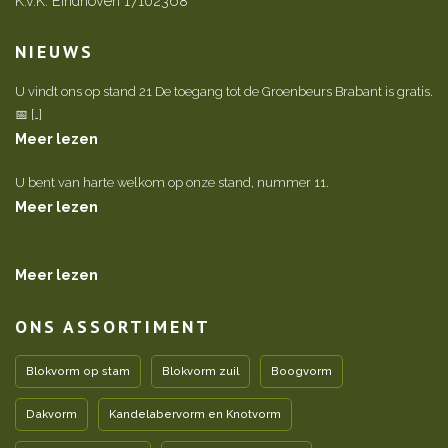
K.v.K. Eindhoven 17102368
NIEUWS
U vindt ons op stand 21 De toegang tot de Groenbeurs Brabant is gratis.
📅 […]
Meer lezen
U bent van harte welkom op onze stand, nummer 11.
Meer lezen
Meer lezen
ONS ASSORTIMENT
Blokvorm op stam
Blokvorm zuil
Boogvorm
Dakvorm
Kandelabervorm en Knotvorm