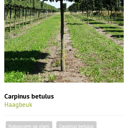
Carpinus betulus
Haagbeuk
Kubusvorm op stam
Carpinus betulus