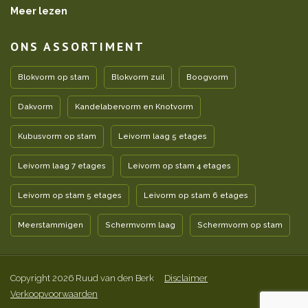
Meer lezen
ONS ASSORTIMENT
Blokvorm op stam
Blokvorm zuil
Boogvorm
Dakvorm
Kandelabervorm en Knotvorm
Kubusvorm op stam
Leivorm laag 5 etages
Leivorm laag 7 etages
Leivorm op stam 4 etages
Leivorm op stam 5 etages
Leivorm op stam 6 etages
Meerstammigen
Schermvorm laag
Schermvorm op stam
Copyright 2026 Ruud van den Berk
Disclaimer
Verkoopvoorwaarden