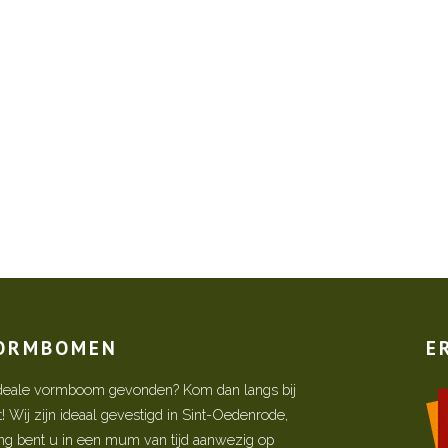
VORMBOMEN
E
w ideale vormboom gevonden? Kom dan langs bij
Wij zijn ideaal gevestigd in Sint-Oedenrode,
ing bent u in een mum van tijd aanwezig op