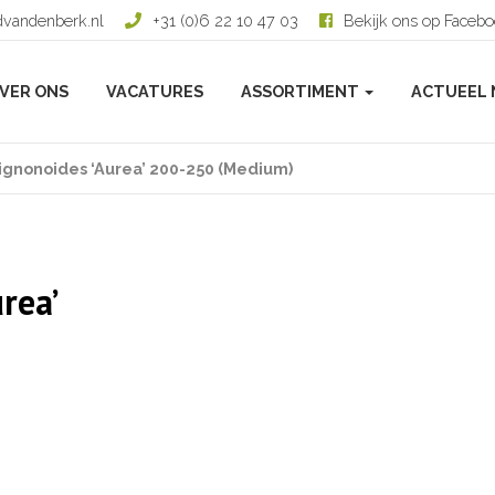
dvandenberk.nl
+31 (0)6 22 10 47 03
Bekijk ons op Faceb
VER ONS
VACATURES
ASSORTIMENT
ACTUEEL 
ignonoides ‘Aurea’ 200-250 (Medium)
rea’