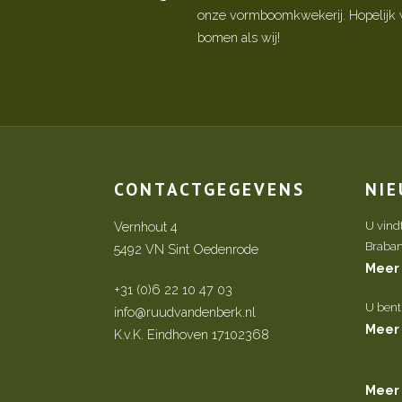
onze vormboomkwekerij. Hopelijk w
bomen als wij!
CONTACTGEGEVENS
NI
Vernhout 4
U vind
Brabant 
5492 VN Sint Oedenrode
Meer
+31 (0)6 22 10 47 03
U bent
info@ruudvandenberk.nl
Meer
K.v.K. Eindhoven 17102368
Meer