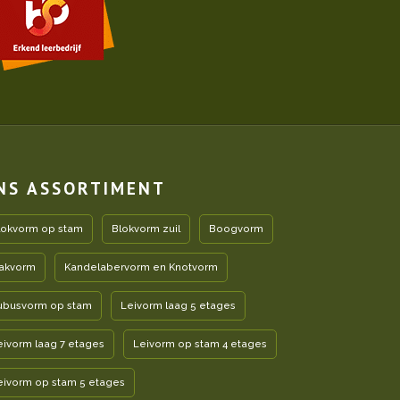
NS ASSORTIMENT
lokvorm op stam
Blokvorm zuil
Boogvorm
akvorm
Kandelabervorm en Knotvorm
ubusvorm op stam
Leivorm laag 5 etages
eivorm laag 7 etages
Leivorm op stam 4 etages
eivorm op stam 5 etages