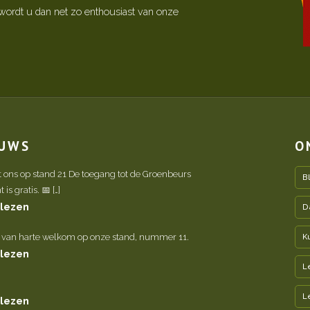
ordt u dan net zo enthousiast van onze
EUWS
O
t ons op stand 21 De toegang tot de Groenbeurs
B
is gratis. 📅 […]
 lezen
D
 van harte welkom op onze stand, nummer 11.
K
 lezen
L
L
 lezen