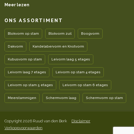
Meer lezen
ONS ASSORTIMENT
Blokvorm op stam
Blokvorm zuil
Boogvorm
Dakvorm
Kandelabervorm en Knotvorm
Kubusvorm op stam
Leivorm laag 5 etages
Leivorm laag 7 etages
Leivorm op stam 4 etages
Leivorm op stam 5 etages
Leivorm op stam 6 etages
Meerstammigen
Schermvorm laag
Schermvorm op stam
Copyright 2026 Ruud van den Berk
Disclaimer
Verkoopvoorwaarden