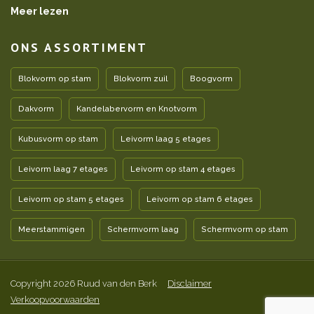
Meer lezen
ONS ASSORTIMENT
Blokvorm op stam
Blokvorm zuil
Boogvorm
Dakvorm
Kandelabervorm en Knotvorm
Kubusvorm op stam
Leivorm laag 5 etages
Leivorm laag 7 etages
Leivorm op stam 4 etages
Leivorm op stam 5 etages
Leivorm op stam 6 etages
Meerstammigen
Schermvorm laag
Schermvorm op stam
Copyright 2026 Ruud van den Berk
Disclaimer
Verkoopvoorwaarden