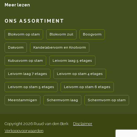
Meer lezen
ONS ASSORTIMENT
Blokvorm op stam
Blokvorm zuil
Boogvorm
Dakvorm
Kandelabervorm en Knotvorm
Kubusvorm op stam
Leivorm laag 5 etages
Leivorm laag 7 etages
Leivorm op stam 4 etages
Leivorm op stam 5 etages
Leivorm op stam 6 etages
Meerstammigen
Schermvorm laag
Schermvorm op stam
Copyright 2026 Ruud van den Berk
Disclaimer
Verkoopvoorwaarden