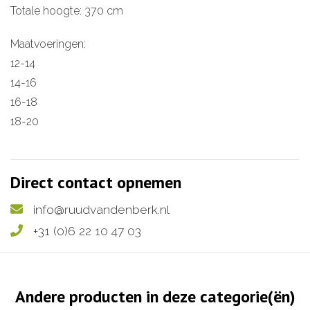
Totale hoogte: 370 cm
Maatvoeringen:
12-14
14-16
16-18
18-20
Direct contact opnemen
info@ruudvandenberk.nl
+31 (0)6 22 10 47 03
Andere producten in deze categorie(ën)