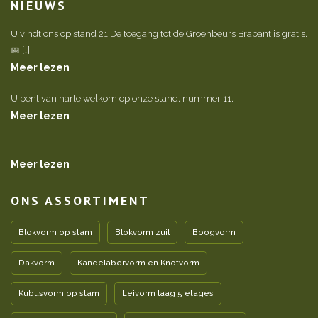
NIEUWS
U vindt ons op stand 21 De toegang tot de Groenbeurs Brabant is gratis.
📅 […]
Meer lezen
U bent van harte welkom op onze stand, nummer 11.
Meer lezen
Meer lezen
ONS ASSORTIMENT
Blokvorm op stam
Blokvorm zuil
Boogvorm
Dakvorm
Kandelabervorm en Knotvorm
Kubusvorm op stam
Leivorm laag 5 etages