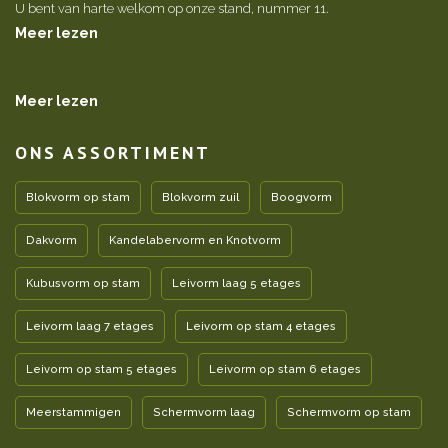
U bent van harte welkom op onze stand, nummer 11.
Meer lezen
Meer lezen
ONS ASSORTIMENT
Blokvorm op stam
Blokvorm zuil
Boogvorm
Dakvorm
Kandelabervorm en Knotvorm
Kubusvorm op stam
Leivorm laag 5 etages
Leivorm laag 7 etages
Leivorm op stam 4 etages
Leivorm op stam 5 etages
Leivorm op stam 6 etages
Meerstammigen
Schermvorm laag
Schermvorm op stam