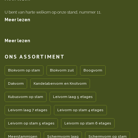
U bent van harte welkom op onze stand, nummer 11.
Meer lezen
Meer lezen
ONS ASSORTIMENT
Blokvorm op stam
Blokvorm zuil
Boogvorm
Dakvorm
Kandelabervorm en Knotvorm
Kubusvorm op stam
Leivorm laag 5 etages
Leivorm laag 7 etages
Leivorm op stam 4 etages
Leivorm op stam 5 etages
Leivorm op stam 6 etages
Meerstammigen
Schermvorm laag
Schermvorm op stam