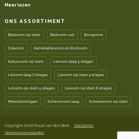
Meer lezen
ONS ASSORTIMENT
Blokvorm op stam
Blokvorm zuil
Boogvorm
Dakvorm
Kandelabervorm en Knotvorm
Kubusvorm op stam
Leivorm laag 5 etages
Leivorm laag 7 etages
Leivorm op stam 4 etages
Leivorm op stam 5 etages
Leivorm op stam 6 etages
Meerstammigen
Schermvorm laag
Schermvorm op stam
Copyright 2026 Ruud van den Berk
Disclaimer
Verkoopvoorwaarden