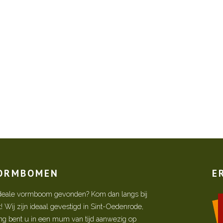
VORMBOMEN
E
w ideale vormboom gevonden? Kom dan langs bij
Wij zijn ideaal gevestigd in Sint-Oedenrode,
ing bent u in een mum van tijd aanwezig op