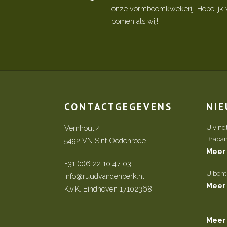
onze vormboomkwekerij. Hopelijk w
bomen als wij!
CONTACTGEGEVENS
NI
Vernhout 4
U vind
Brabant 
5492 VN Sint Oedenrode
Meer
+31 (0)6 22 10 47 03
U bent
info@ruudvandenberk.nl
Meer
K.v.K. Eindhoven 17102368
Meer