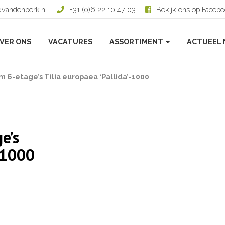
dvandenberk.nl
+31 (0)6 22 10 47 03
Bekijk ons op Faceb
VER ONS
VACATURES
ASSORTIMENT
ACTUEEL 
m 6-etage’s Tilia europaea ‘Pallida’-1000
e’s
’-1000