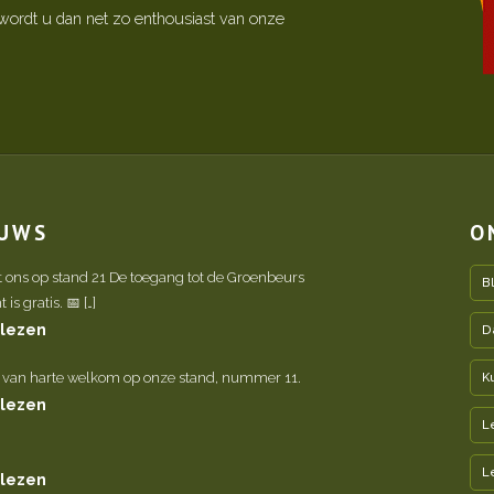
ordt u dan net zo enthousiast van onze
EUWS
O
t ons op stand 21 De toegang tot de Groenbeurs
B
is gratis. 📅 […]
 lezen
D
 van harte welkom op onze stand, nummer 11.
K
 lezen
L
L
 lezen