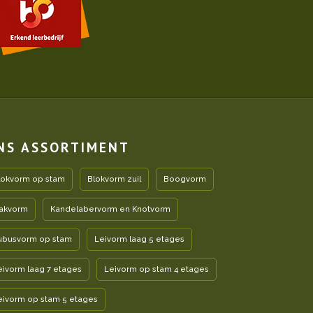
NS ASSORTIMENT
lokvorm op stam
Blokvorm zuil
Boogvorm
akvorm
Kandelabervorm en Knotvorm
ubusvorm op stam
Leivorm laag 5 etages
eivorm laag 7 etages
Leivorm op stam 4 etages
eivorm op stam 5 etages