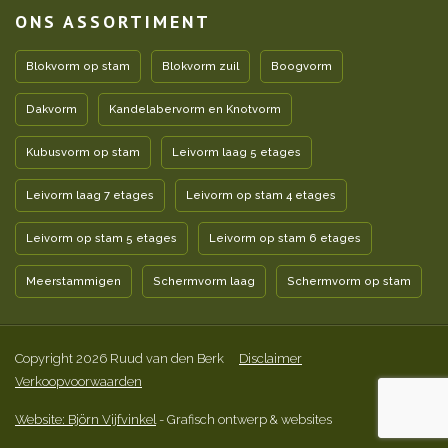
ONS ASSORTIMENT
Blokvorm op stam
Blokvorm zuil
Boogvorm
Dakvorm
Kandelabervorm en Knotvorm
Kubusvorm op stam
Leivorm laag 5 etages
Leivorm laag 7 etages
Leivorm op stam 4 etages
Leivorm op stam 5 etages
Leivorm op stam 6 etages
Meerstammigen
Schermvorm laag
Schermvorm op stam
Copyright 2026 Ruud van den Berk
Disclaimer
Verkoopvoorwaarden
Website: Björn Vijfvinkel
- Grafisch ontwerp & websites