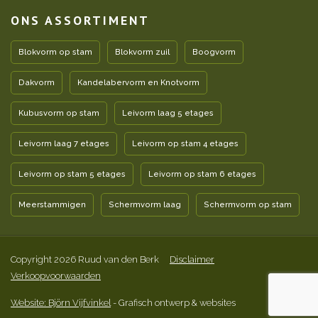
ONS ASSORTIMENT
Blokvorm op stam
Blokvorm zuil
Boogvorm
Dakvorm
Kandelabervorm en Knotvorm
Kubusvorm op stam
Leivorm laag 5 etages
Leivorm laag 7 etages
Leivorm op stam 4 etages
Leivorm op stam 5 etages
Leivorm op stam 6 etages
Meerstammigen
Schermvorm laag
Schermvorm op stam
Copyright 2026 Ruud van den Berk
Disclaimer
Verkoopvoorwaarden
Website: Björn Vijfvinkel
- Grafisch ontwerp & websites