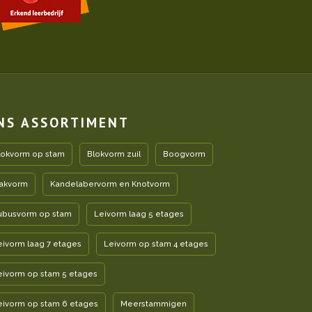
NS ASSORTIMENT
lokvorm op stam
Blokvorm zuil
Boogvorm
akvorm
Kandelabervorm en Knotvorm
ubusvorm op stam
Leivorm laag 5 etages
eivorm laag 7 etages
Leivorm op stam 4 etages
eivorm op stam 5 etages
eivorm op stam 6 etages
Meerstammigen