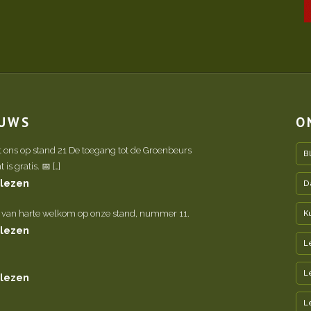
EUWS
O
t ons op stand 21 De toegang tot de Groenbeurs
B
is gratis. 📅 […]
 lezen
D
 van harte welkom op onze stand, nummer 11.
K
 lezen
L
L
 lezen
L