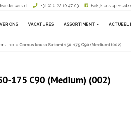
dvandenberk.nl
+31 (0)6 22 10 47 03
Bekijk ons op Faceb
VER ONS
VACATURES
ASSORTIMENT
ACTUEEL 
ontainer
»
Cornus kousa Satomi 150-175 C90 (Medium) (002)
50-175 C90 (Medium) (002)