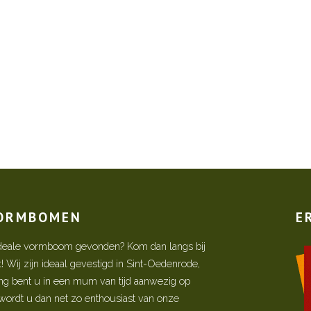
VORMBOMEN
E
w ideale vormboom gevonden? Kom dan langs bij
Wij zijn ideaal gevestigd in Sint-Oedenrode,
ing bent u in een mum van tijd aanwezig op
ordt u dan net zo enthousiast van onze