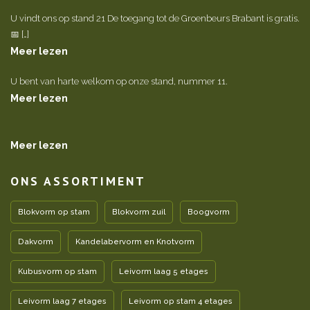
U vindt ons op stand 21 De toegang tot de Groenbeurs Brabant is gratis.
📅 […]
Meer lezen
U bent van harte welkom op onze stand, nummer 11.
Meer lezen
Meer lezen
ONS ASSORTIMENT
Blokvorm op stam
Blokvorm zuil
Boogvorm
Dakvorm
Kandelabervorm en Knotvorm
Kubusvorm op stam
Leivorm laag 5 etages
Leivorm laag 7 etages
Leivorm op stam 4 etages