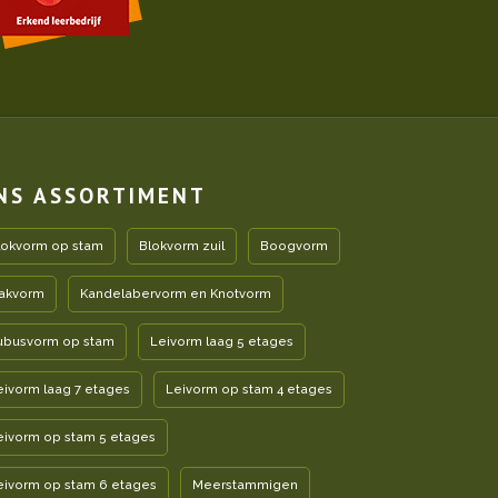
NS ASSORTIMENT
lokvorm op stam
Blokvorm zuil
Boogvorm
akvorm
Kandelabervorm en Knotvorm
ubusvorm op stam
Leivorm laag 5 etages
eivorm laag 7 etages
Leivorm op stam 4 etages
eivorm op stam 5 etages
eivorm op stam 6 etages
Meerstammigen