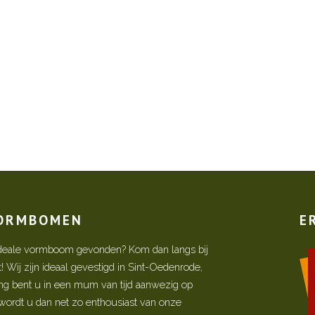
VORMBOMEN
E
w ideale vormboom gevonden? Kom dan langs bij
Wij zijn ideaal gevestigd in Sint-Oedenrode,
ing bent u in een mum van tijd aanwezig op
ordt u dan net zo enthousiast van onze