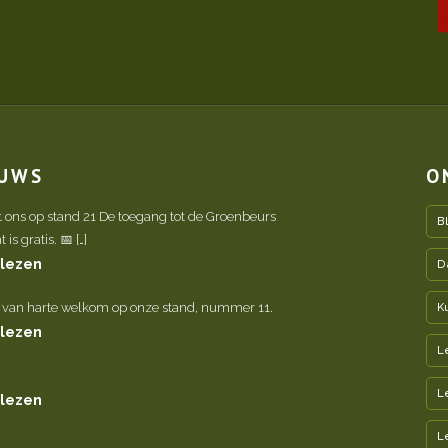
EUWS
O
t ons op stand 21 De toegang tot de Groenbeurs
B
is gratis. 📅 […]
 lezen
D
 van harte welkom op onze stand, nummer 11.
K
 lezen
L
L
 lezen
L