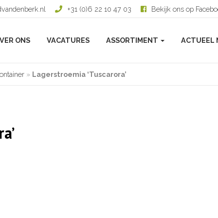
dvandenberk.nl
+31 (0)6 22 10 47 03
Bekijk ons op Faceb
VER ONS
VACATURES
ASSORTIMENT
ACTUEEL 
ontainer
»
Lagerstroemia ‘Tuscarora’
ra’