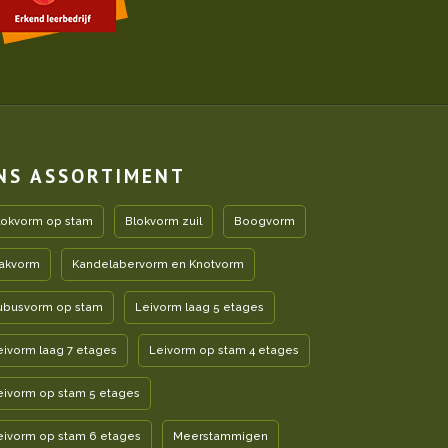
NS ASSORTIMENT
lokvorm op stam
Blokvorm zuil
Boogvorm
akvorm
Kandelabervorm en Knotvorm
ubusvorm op stam
Leivorm laag 5 etages
eivorm laag 7 etages
Leivorm op stam 4 etages
eivorm op stam 5 etages
eivorm op stam 6 etages
Meerstammigen