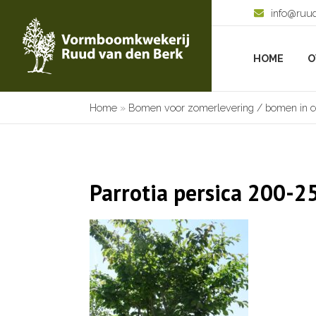
info@ruu
HOME
O
Home
»
Bomen voor zomerlevering / bomen in c
Parrotia persica 200-2