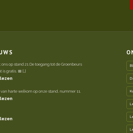
EUWS
O
t ons op stand 21 De toegang tot de Groenbeurs
B
is gratis. 📅 […]
 lezen
D
 van harte welkom op onze stand, nummer 11.
K
 lezen
L
L
 lezen
L