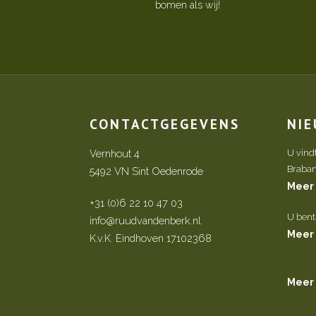
bomen als wij!
CONTACTGEGEVENS
NI
Vernhout 4
U vind
Brabant 
5492 VN Sint Oedenrode
Meer
+31 (0)6 22 10 47 03
U bent
info@ruudvandenberk.nl
Meer
K.v.K. Eindhoven 17102368
Meer