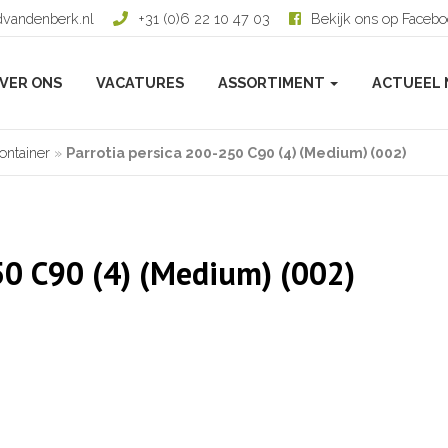
dvandenberk.nl
+31 (0)6 22 10 47 03
Bekijk ons op Faceb
VER ONS
VACATURES
ASSORTIMENT
ACTUEEL 
ontainer
»
Parrotia persica 200-250 C90 (4) (Medium) (002)
50 C90 (4) (Medium) (002)