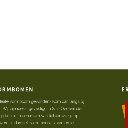
VORMBOMEN
E
w ideale vormboom gevonden? Kom dan langs bij
Wij zijn ideaal gevestigd in Sint-Oedenrode,
ing bent u in een mum van tijd aanwezig op
ordt u dan net zo enthousiast van onze