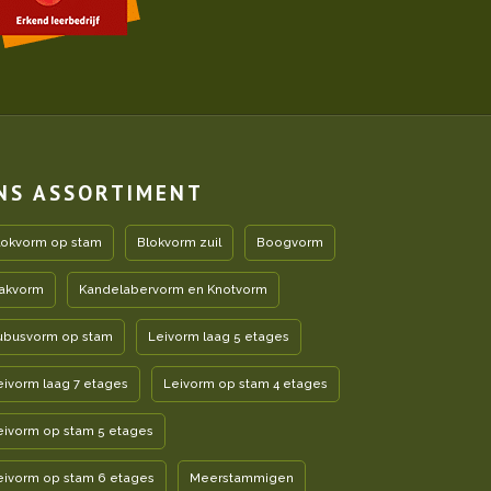
NS ASSORTIMENT
lokvorm op stam
Blokvorm zuil
Boogvorm
akvorm
Kandelabervorm en Knotvorm
ubusvorm op stam
Leivorm laag 5 etages
eivorm laag 7 etages
Leivorm op stam 4 etages
eivorm op stam 5 etages
eivorm op stam 6 etages
Meerstammigen