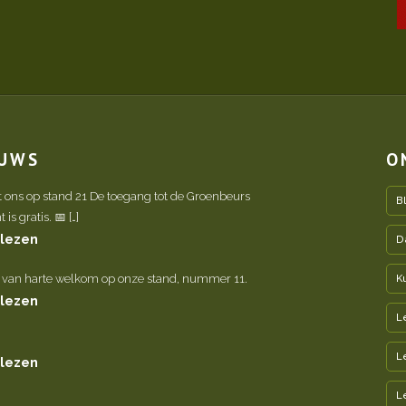
EUWS
O
t ons op stand 21 De toegang tot de Groenbeurs
B
is gratis. 📅 […]
 lezen
D
 van harte welkom op onze stand, nummer 11.
K
 lezen
L
L
 lezen
L