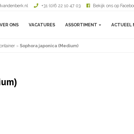
dvandenberk.nl
+31 (0)6 22 10 47 03
Bekijk ons op Faceb
VER ONS
VACATURES
ASSORTIMENT
ACTUEEL 
ontainer
»
Sophora japonica (Medium)
ium)