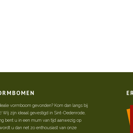
VORMBOMEN
E
w ideale vormboom gevonden? Kom dan langs bij
Wij zijn ideaal gevestigd in Sint-Oedenrode,
ing bent u in een mum van tijd aanwezig op
ordt u dan net zo enthousiast van onze