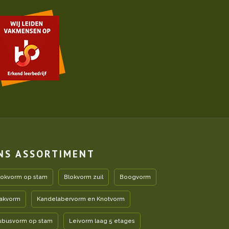
NS ASSORTIMENT
lokvorm op stam
Blokvorm zuil
Boogvorm
akvorm
Kandelabervorm en Knotvorm
ubusvorm op stam
Leivorm laag 5 etages