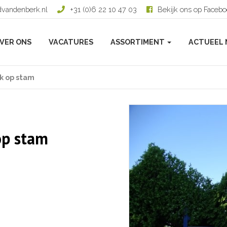
dvandenberk.nl
+31 (0)6 22 10 47 03
Bekijk ons op Faceb
VER ONS
VACATURES
ASSORTIMENT
ACTUEEL 
ok op stam
op stam