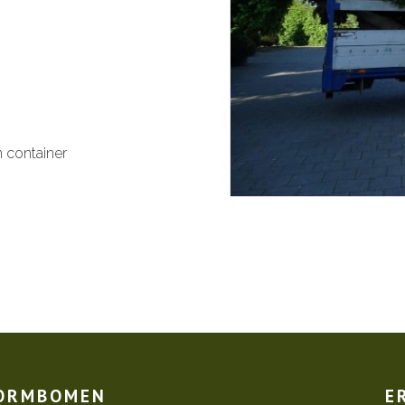
n container
VORMBOMEN
E