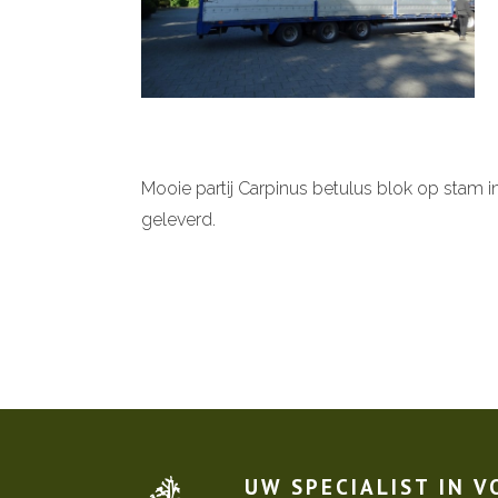
Mooie partij Carpinus betulus blok op stam i
geleverd.
UW SPECIALIST IN 