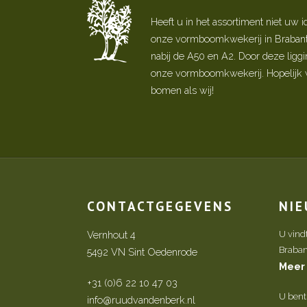
Heeft u in het assortiment niet u
onze vormboomkwekerij in Brabant! 
nabij de A50 en A2. Door deze ligg
onze vormboomkwekerij. Hopelijk w
bomen als wij!
CONTACTGEGEVENS
NI
Vernhout 4
U vind
Brabant 
5492 VN Sint Oedenrode
Meer
+31 (0)6 22 10 47 03
U bent
info@ruudvandenberk.nl