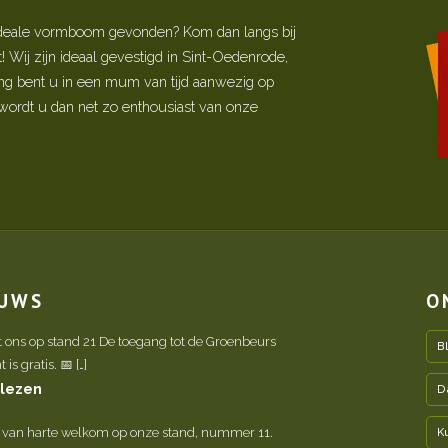
w ideale vormboom gevonden? Kom dan langs bij
Wij zijn ideaal gevestigd in Sint-Oedenrode,
ing bent u in een mum van tijd aanwezig op
ordt u dan net zo enthousiast van onze
EUWS
O
t ons op stand 21 De toegang tot de Groenbeurs
B
is gratis. 📅 […]
 lezen
D
 van harte welkom op onze stand, nummer 11.
K