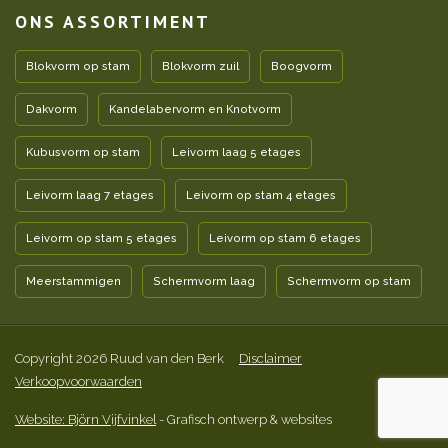
ONS ASSORTIMENT
Blokvorm op stam
Blokvorm zuil
Boogvorm
Dakvorm
Kandelabervorm en Knotvorm
Kubusvorm op stam
Leivorm laag 5 etages
Leivorm laag 7 etages
Leivorm op stam 4 etages
Leivorm op stam 5 etages
Leivorm op stam 6 etages
Meerstammigen
Schermvorm laag
Schermvorm op stam
Copyright 2026 Ruud van den Berk
Disclaimer
Verkoopvoorwaarden
Website: Björn Vijfvinkel
- Grafisch ontwerp & websites