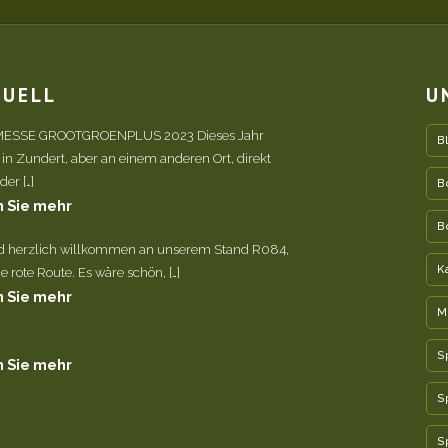
TUELL
U
ESSE GROOTGROENPLUS 2023 Dieses Jahr
B
 in Zundert, aber an einem anderen Ort, direkt
er […]
B
 Sie mehr
B
nd herzlich willkommen an unserem Stand R084,
K
e rote Route. Es wäre schön, […]
 Sie mehr
M
S
 Sie mehr
S
S