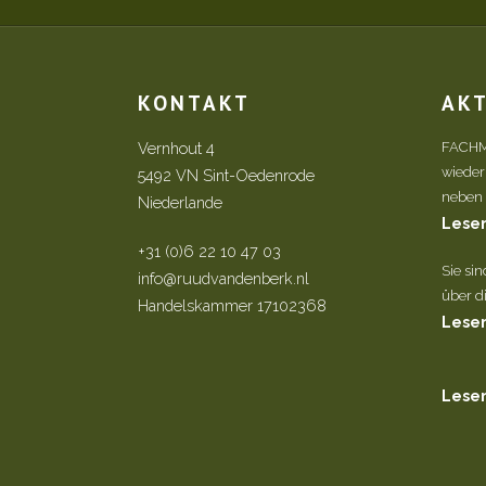
KONTAKT
AK
Vernhout 4
FACHM
wieder
5492 VN Sint-Oedenrode
neben d
Niederlande
Lesen
+31 (0)6 22 10 47 03
Sie si
info@ruudvandenberk.nl
über di
Handelskammer 17102368
Lesen
Lesen