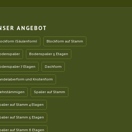
NSER ANGEBOT
lockform (Säulenform)
Blockform auf Stamm
odenspalier
Bodenspalier 5 Etagen
odenspalier 7 Etagen
Dachform
andelaberform und Knotenform
ehrstämmigen
Spalier auf Stamm
palier auf Stamm 4 Etagen
palier auf Stamm 5 Etagen
palier auf Stamm 6 Etagen