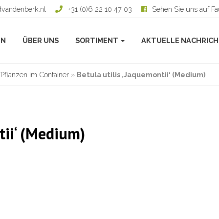
dvandenberk.nl
+31 (0)6 22 10 47 03
Sehen Sie uns auf F
EN
ÜBER UNS
SORTIMENT
AKTUELLE NACHRIC
flanzen im Container
»
Betula utilis ‚Jaquemontii‘ (Medium)
tii‘ (Medium)