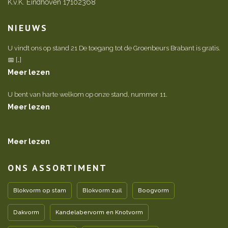
K.v.K. Eindhoven 17102368
NIEUWS
U vindt ons op stand 21 De toegang tot de Groenbeurs Brabant is gratis.
📅 […]
Meer lezen
U bent van harte welkom op onze stand, nummer 11.
Meer lezen
Meer lezen
ONS ASSORTIMENT
Blokvorm op stam
Blokvorm zuil
Boogvorm
Dakvorm
Kandelabervorm en Knotvorm